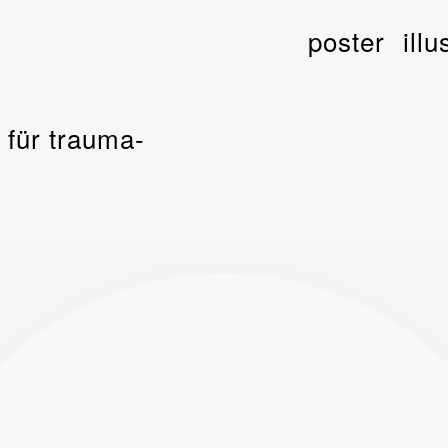
poster
illu
s für trauma-