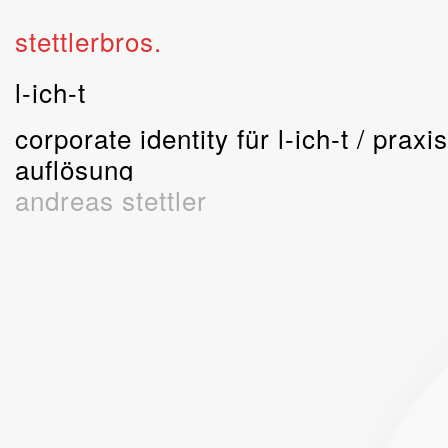
stettlerbros.
l-ich-t
corporate identity für l-ich-t / praxi
auflösung
andreas stettler